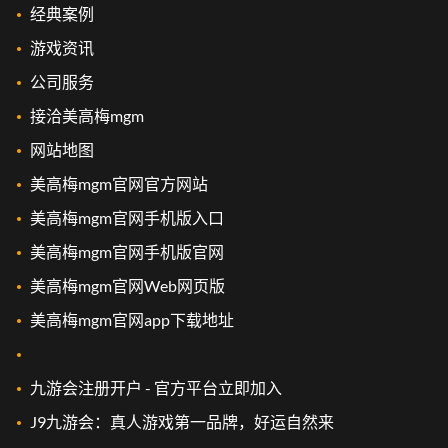
经典案例
游戏资讯
公司服务
接洽美高梅mgm
网站地图
美高梅mgm官网官方网站
美高梅mgm官网手机版入口
美高梅mgm官网手机版官网
美高梅mgm官网Web网页版
美高梅mgm官网app下载地址
九游会注册开户 - 官方平台立即加入
J9九游会：真人游戏第一品牌，好运自然来