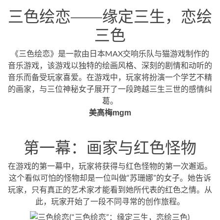
三色绘恋——缘定三生，恋绘
三色
《三色绘恋》是一款由日本MAX交响乐队与猫游戏制作的
音乐游戏，该游戏以独特的绘画风格、深刻的剧情和动听的
音乐而备受玩家喜爱。在游戏中，玩家将扮演一个学艺不精
的画家，与三位神秘女子展开了一段跨越三生三世的感情纠
葛。
美高梅mgm
第一幕：画家与红色怪物
在游戏的第一幕中，玩家将获得与红色怪物的第一次邂逅。
这个看似可怕的怪物却是一位叫做“苏珊娜”的女子。她告诉
玩家，只有真正的艺术家才能看到她所代表的红色之情。从
此，玩家开始了一段不同寻常的创作旅程。