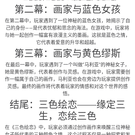
第二幕：画家与蓝色女孩
在第二幕中，玩家遇到了一位神秘的蓝色女孩，她揭示了自
己的身份——是代表忧郁和思念的海法。在游戏中，玩家将
与她一起创作一幅富有浪漫主义的墨画。这就是蓝色之情，
它代表着爱意的升华和超越。
第三幕：画家与黄色缪斯
在最后一幕中，玩家遇到了一个叫做“马利亚”的神秘女子，
她是黄色缪斯，代表着创作与灵感。在游戏中，玩家需要创
作一幅属于自己的画作，马利亚也会在旁边为玩家提供创作
灵感。最终的画作将代表着玩家的情感和对这个世界的感
悟。
结尾：三色绘恋——缘定三
生，恋绘三色
在《三色绘恋》中，玩家必须通过创作画作来唤醒三位神秘
女子所代表的三种颜色之情。这个过程不仅是一种探索和发