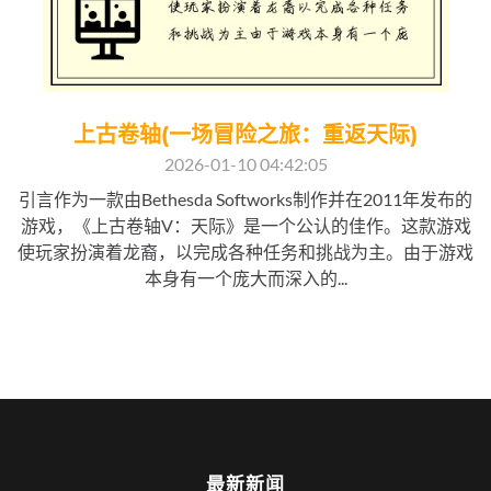
上古卷轴(一场冒险之旅：重返天际)
2026-01-10 04:42:05
引言作为一款由Bethesda Softworks制作并在2011年发布的
游戏，《上古卷轴V：天际》是一个公认的佳作。这款游戏
使玩家扮演着龙裔，以完成各种任务和挑战为主。由于游戏
本身有一个庞大而深入的...
最新新闻