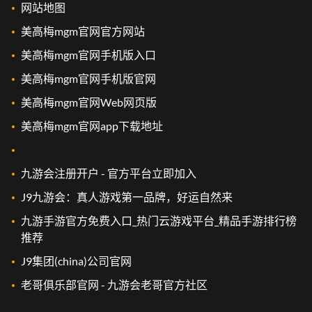
网站地图
美高梅mgm官网官方网站
美高梅mgm官网手机版入口
美高梅mgm官网手机版官网
美高梅mgm官网Web网页版
美高梅mgm官网app下载地址
九游会注册开户 - 官方平台立即加入
J9九游会：真人游戏第一品牌，好运自然来
九游手游官方免费入口_热门云游戏平台_精品手游排行榜
推荐
J9集团(china)公司官网
老哥俱乐部官网 - 九游会老哥官方社区